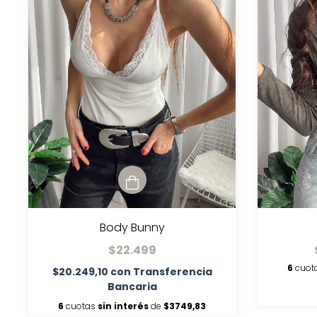
Body Bunny
$22.499
6
cuot
$20.249,10
con
Transferencia
Bancaria
6
cuotas
sin interés
de
$3749,83