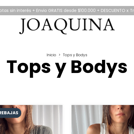
tas sin interés + Envio GRATIS desde $100.000 + DESCUENTO x T
Inicio
>
Tops y Bodys
Tops y Bodys
REBAJAS