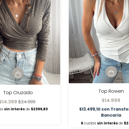
Top Rowen
Top Cruzado
$14.999
$14.399
$24.999
$13.499,10
con
Transfe
as
sin interés
de
$2399,83
Bancaria
6
cuotas
sin interés
de
$2