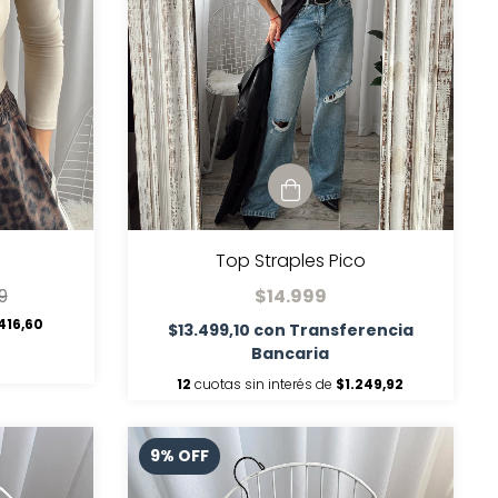
Top Straples Pico
9
$14.999
416,60
$13.499,10
con
Transferencia
Bancaria
12
cuotas sin interés de
$1.249,92
9
%
OFF