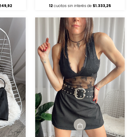
249,92
12
cuotas sin interés de
$1.333,25