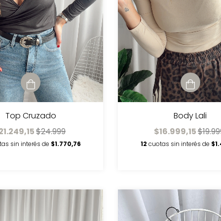
Top Cruzado
Body Lali
21.249,15
$24.999
$16.999,15
$19.99
tas sin interés de
$1.770,76
12
cuotas sin interés de
$1.