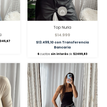
Top Nuria
9
$14.999
045,67
$13.499,10
con
Transferencia
Bancaria
6
cuotas
sin interés
de
$2499,83