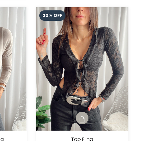
20
%
OFF
da
Top Elina