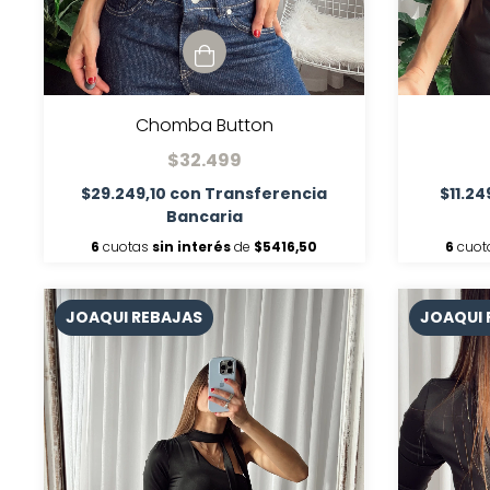
Chomba Button
$32.499
$29.249,10
con
Transferencia
$11.24
Bancaria
6
cuotas
sin interés
de
$5416,50
6
cuot
JOAQUI REBAJAS
JOAQUI 