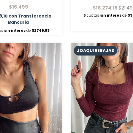
$16.499
$18.274,15
$21.49
6
cuotas
sin interés
de
$3
9,10
con
Transferencia
Bancaria
as
sin interés
de
$2749,83
JOAQUI REBAJAS