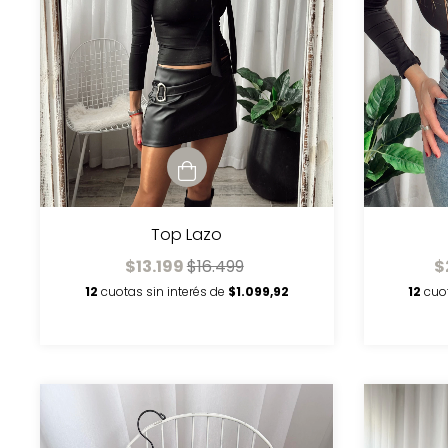
Top Lazo
$13.199
$16.499
$
12
cuotas sin interés de
$1.099,92
12
cuo