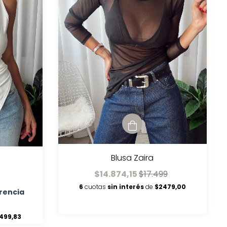
Blusa Zaira
$14.874,15
$17.499
6
cuotas
sin interés
de
$2479,00
rencia
499,83