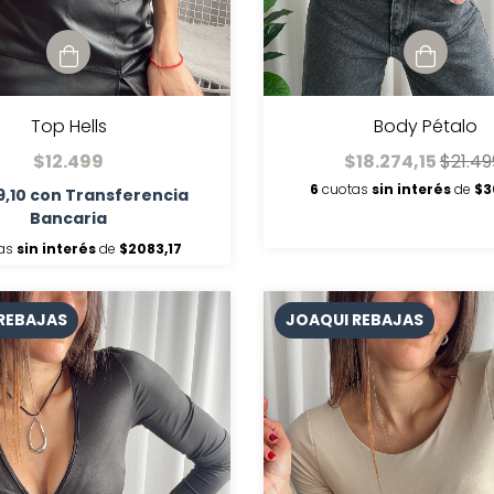
Top Hells
Body Pétalo
$12.499
$18.274,15
$21.49
6
cuotas
sin interés
de
$3
9,10
con
Transferencia
Bancaria
as
sin interés
de
$2083,17
REBAJAS
JOAQUI REBAJAS