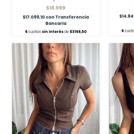
$18.999
$14.84
$17.099,10
con
Transferencia
Bancaria
6
cuot
6
cuotas
sin interés
de
$3166,50