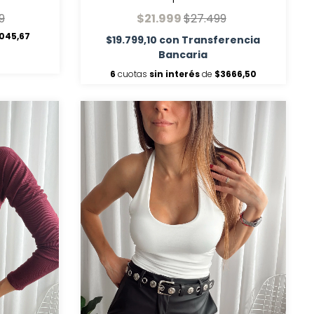
9
$21.999
$27.499
045,67
$19.799,10
con
Transferencia
Bancaria
6
cuotas
sin interés
de
$3666,50